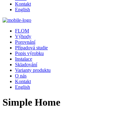
Kontakt
English
FLOM
Výhody
Porovnání
Případová studie
Popis výrobku
Instalace
Skladování
Varianty produktu
O nás
Kontakt
English
Simple Home