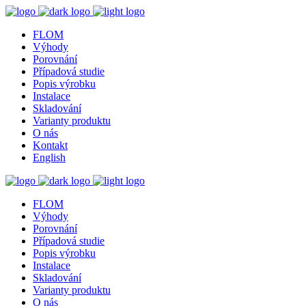
FLOM
Výhody
Porovnání
Případová studie
Popis výrobku
Instalace
Skladování
Varianty produktu
O nás
Kontakt
English
FLOM
Výhody
Porovnání
Případová studie
Popis výrobku
Instalace
Skladování
Varianty produktu
O nás